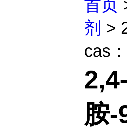
首页
剂
> 
cas：2
2,
胺-