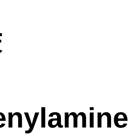
苯
enylamine