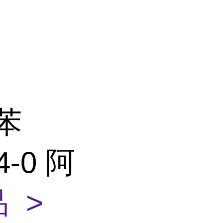
苯
4-0 阿
 >