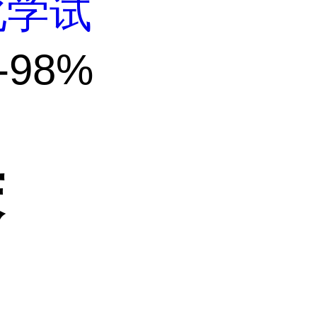
化学试
-98%
苯