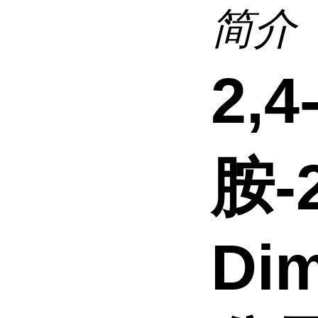
简介
2,
胺-2
Dim