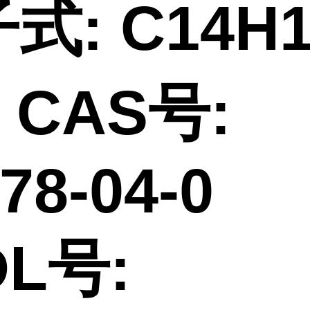
式: C14H
AS号:
078-04-
L号: