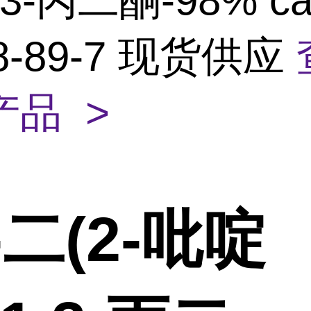
,3-丙二酮-98% c
98-89-7 现货供应
产品 >
3-二(2-吡啶