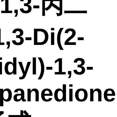
-1,3-丙二
,3-Di(2-
idyl)-1,3-
panedione