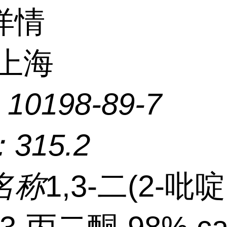
详情
上海
：
10198-89-7
：
315.2
名称
1,3-二(2-吡啶