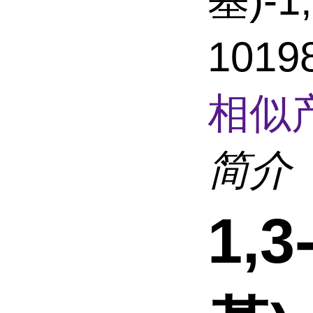
基)-1
101
相似
简介
1,