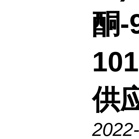
酮-
10
供
2022