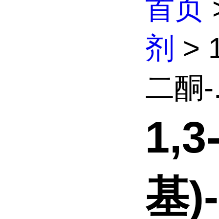
首页
剂
> 
二酮-.
1,
基)