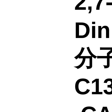
2,
Din
分子
C