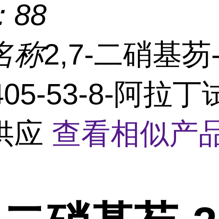
：
88
名称
2,7-二硝基芴
5405-53-8-阿拉
供应
查看相似产品