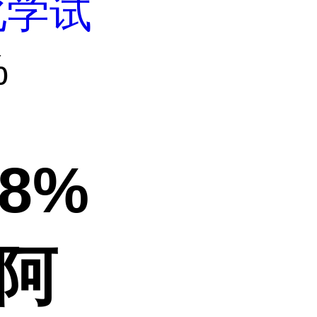
化学试
%
98%
-阿