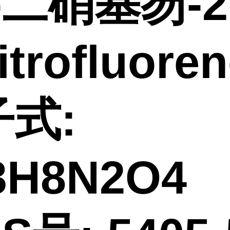
7-二硝基芴-2,
itrofluore
式:
13H8N2