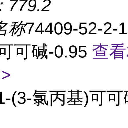
：
779.2
名称
74409-52-2-
可可碱-0.95
查看
>
1-(3-氯丙基)可可