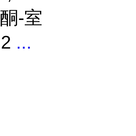
二酮-室
.2
...
司