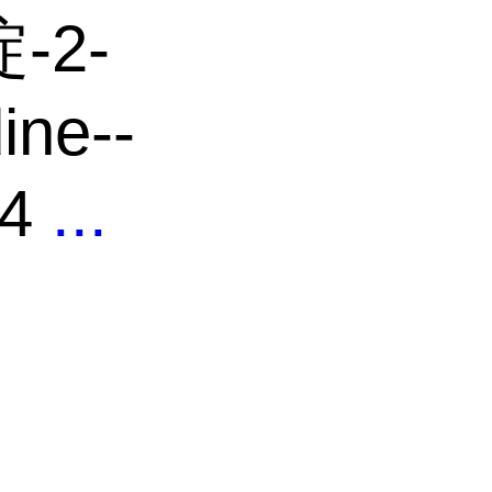
-2-
ine--
.4
...
司