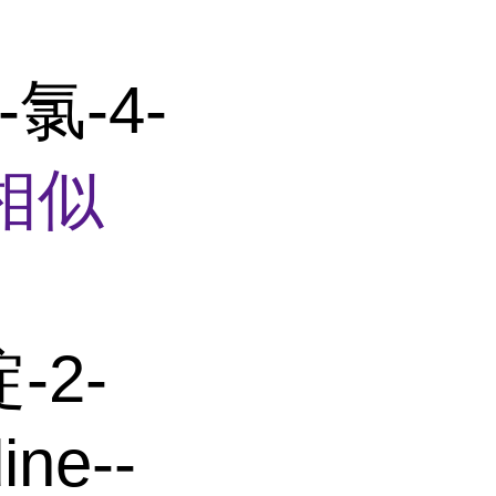
2-氯-4-
相似
-2-
ine--