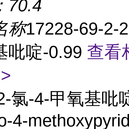
：
70.4
名称
17228-69-2-
吡啶-0.99
查看
>
2-氯-4-甲氧基吡啶
o-4-methoxypyrid