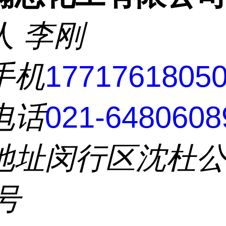
人
李刚
手机
1771761805
电话
021-6480608
地址
闵行区沈杜
7号