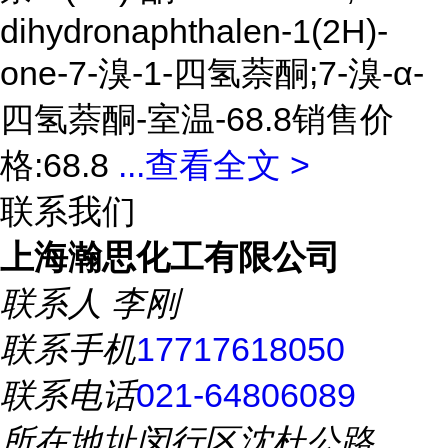
dihydronaphthalen-1(2H)-
one-7-溴-1-四氢萘酮;7-溴-α-
四氢萘酮-室温-68.8销售价
格:68.8
...
查看全文 >
联系我们
上海瀚思化工有限公司
联系人
李刚
联系手机
17717618050
联系电话
021-64806089
所在地址
闵行区沈杜公路